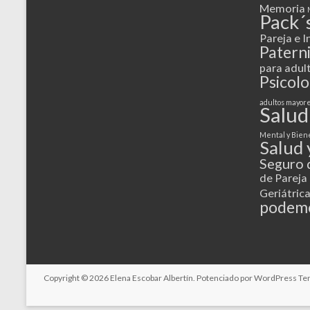
Memoria
Pack´
Pareja e I
Patern
para adul
Psicolo
adultos mayor
Salud
Mental y Bien
Salud 
Seguro 
de Pareja
Geriátric
podemo
Copyright © 2026
Elena Escobar Albertín
. Potenciado por
WordPress
Tem