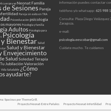
información puedes contactar co
Neonat Familia
Mi cuerpo y yo
s de Sesiones
Pareja
teléfono y/o whatsapp:
625 988 
nfertilidad
Pareja sin exito en TRA
idad
Consulta: Plaza Diego Velázquez 
psicologia
Psicoeducación
Zaragoza.
tos mayores
Psicologia y familia
gía Adultos
Psicología para
e-mail:
Psicología
es
 y Bienestar
psicologia.eescobar@gmail.com
Salud
Salud y Bienestar
Cuídate mucho. Te cuidamos
estar
y Envejecimiento
de Salud
Soledad
Terapia
Tu Jubilación
Valoración
¿Cómo
a
Vida Saludable
s ayudarte?
a: Spacious por
ThemeGrill
.
Proyecto Neonat-Entre Pañales
Proyecto Neonat-Infertilidad
Proy