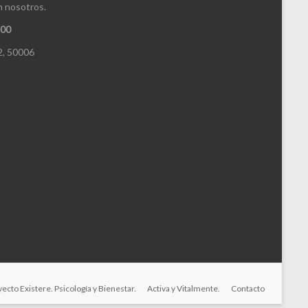
n nosotros.
100
2, 50006
ecto Existere. Psicología y Bienestar.
Activa y Vitalmente.
Contacto