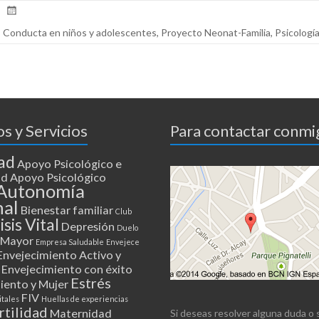
,
Conducta en niños y adolescentes
,
Proyecto Neonat-Familia
,
Psicología
s y Servicios
Para contactar conmi
ad
Apoyo Psicológico e
ad
Apoyo Psicológico
Autonomía
nal
Bienestar familiar
Club
isis Vital
Depresión
Duelo
 Mayor
Empresa Saludable
Envejece
Envejecimiento Activo y
Envejecimiento con éxito
Estrés
iento y Mujer
FIV
itales
Huellas de experiencias
rtilidad
Maternidad
Si deseas resolver alguna duda o s