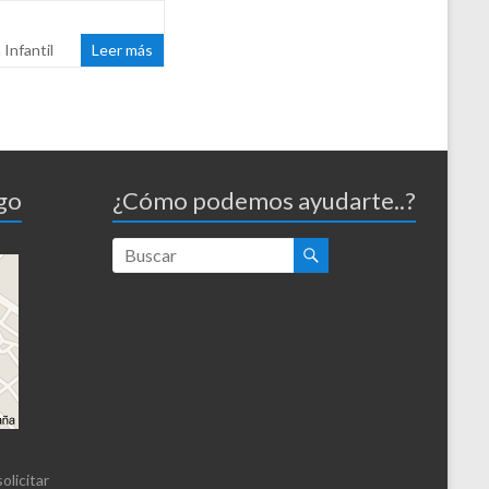
 Infantil
Leer más
go
¿Cómo podemos ayudarte..?
olicitar