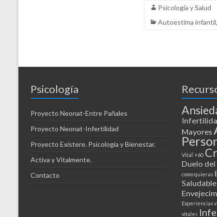
Psicología y Salud
Autoestima infantil
Psicología
Recurso
Ansied
Proyecto Neonat-Entre Pañales
Infertilid
Proyecto Neonat-Infertilidad
Mayores
Perso
Proyecto Existere. Psicología y Bienestar.
Cr
Vital`+60
Activa y Vitalmente.
Duelo del
Contacto
como quieras
Saludable
Envejecim
Experiencias v
Infe
vitales