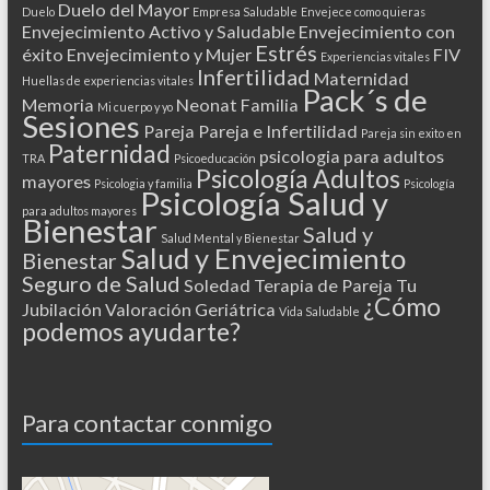
Duelo del Mayor
Duelo
Empresa Saludable
Envejece como quieras
Envejecimiento Activo y Saludable
Envejecimiento con
Estrés
éxito
Envejecimiento y Mujer
FIV
Experiencias vitales
Infertilidad
Maternidad
Huellas de experiencias vitales
Pack´s de
Memoria
Neonat Familia
Mi cuerpo y yo
Sesiones
Pareja
Pareja e Infertilidad
Pareja sin exito en
Paternidad
psicologia para adultos
TRA
Psicoeducación
Psicología Adultos
mayores
Psicologia y familia
Psicología
Psicología Salud y
para adultos mayores
Bienestar
Salud y
Salud Mental y Bienestar
Salud y Envejecimiento
Bienestar
Seguro de Salud
Soledad
Terapia de Pareja
Tu
¿Cómo
Jubilación
Valoración Geriátrica
Vida Saludable
podemos ayudarte?
Para contactar conmigo